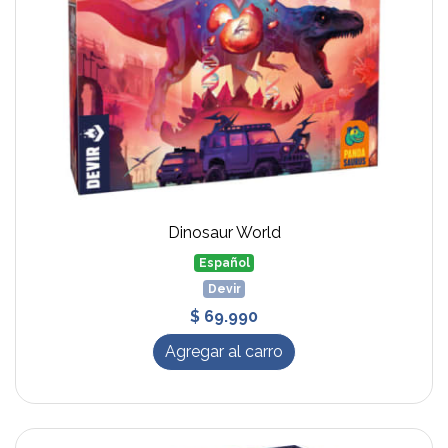
Dinosaur World
Español
Devir
$ 69.990
Agregar al carro