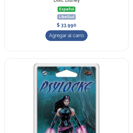
Dixit: Disney
Español
Libellud
$ 33.990
Agregar al carro