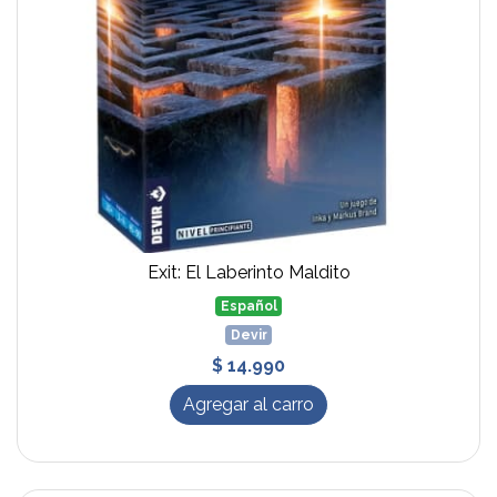
Exit: El Laberinto Maldito
Español
Devir
$ 14.990
Agregar al carro