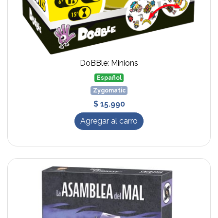
DoBBle: Minions
Español
Zygomatic
$ 15.990
Agregar al carro