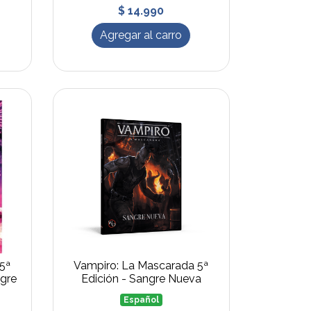
$ 14.990
Agregar al carro
5ª
Vampiro: La Mascarada 5ª
ngre
Edición - Sangre Nueva
Español