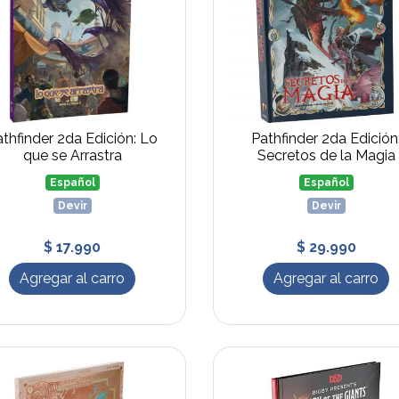
athfinder 2da Edición: Lo
Pathfinder 2da Edición
que se Arrastra
Secretos de la Magia
Español
Español
Devir
Devir
$ 17.990
$ 29.990
Agregar al carro
Agregar al carro