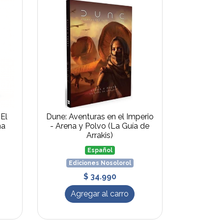
 El
Dune: Aventuras en el Imperio
na
- Arena y Polvo (La Guía de
Arrakis)
Español
Ediciones Nosolorol
$ 34.990
Agregar al carro