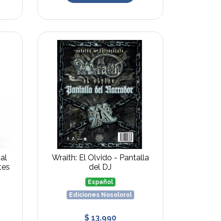
al
Wraith: El Olvido - Pantalla
tes
del DJ
Español
Ediciones Nosolorol
$ 13.990