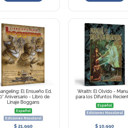
angeling: El Ensueño Ed.
Wraith: El Olvido - Manu
0° Aniversario - Libro de
para los Difuntos Recien
Linaje Boggans
Español
Español
Ediciones Nosolorol
Ediciones Nosolorol
$ 21.990
$ 10.990