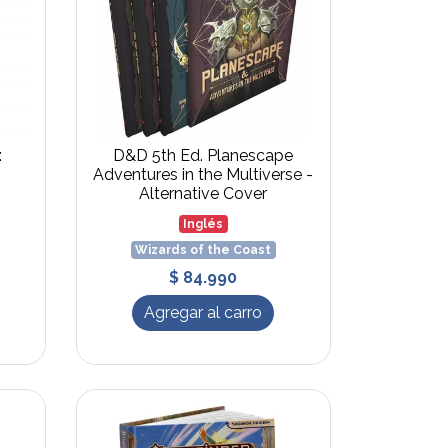
:
D&D 5th Ed. Planescape
Adventures in the Multiverse -
Alternative Cover
Inglés
Wizards of the Coast
$ 84.990
Agregar al carro