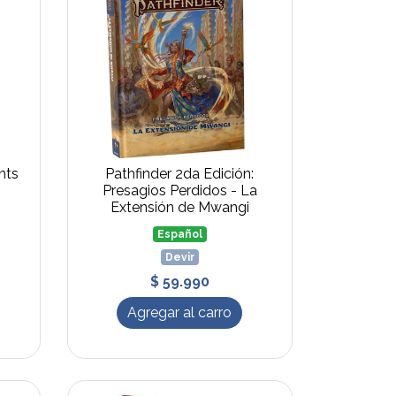
nts
Pathfinder 2da Edición:
Presagios Perdidos - La
Extensión de Mwangi
Español
Devir
$ 59.990
Agregar al carro