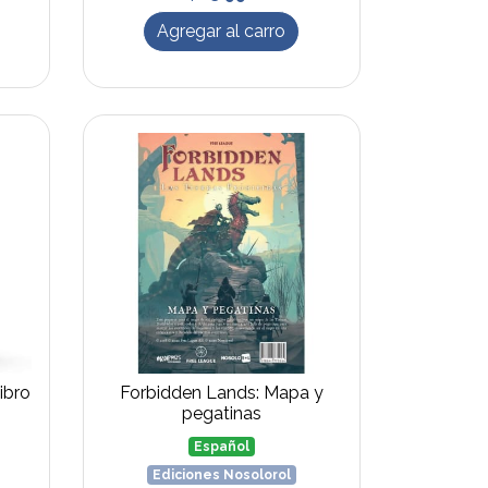
Agregar al carro
ibro
Forbidden Lands: Mapa y
pegatinas
Español
Ediciones Nosolorol