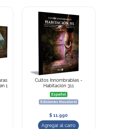
uras
Cultos Innombrables -
en 1
Habitación 311
Español
Ediciones Nosolorol
$ 11.990
Agregar al carro