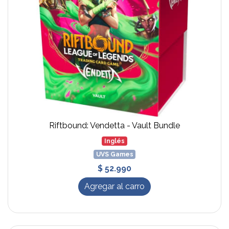
Riftbound: Vendetta - Vault Bundle
Inglés
UVS Games
$ 52.990
Agregar al carro