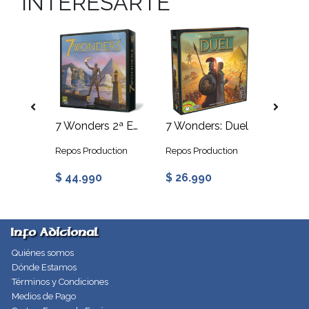
INTERESARTE
El Señor de los Anillos: Aventura Hacia El Monte Del Destino
7 Wonders 2ª Edición
7 Wonders: Duel
Repos Production
Repos Production
Devir
$ 44.990
$ 26.990
$ 34.
Info Adicional
Quiénes somos
Dónde Estamos
Términos y Condiciones
Medios de Pago