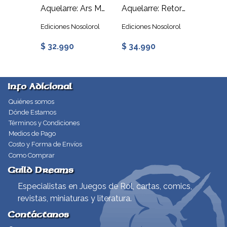
Aquelarre: Por el país de Oc
Aquelarre: Ars Maléfica
Aquelarre: Retorno a Rincón
solorol
Ediciones Nosolorol
Ediciones Nosolorol
Edicion
$ 32.990
$ 34.990
$ 34.
Info Adicional
Quiénes somos
Dónde Estamos
Términos y Condiciones
Medios de Pago
Costo y Forma de Envíos
Como Comprar
Guild Dreams
Especialistas en Juegos de Rol, cartas, comics,
revistas, miniaturas y literatura.
Contáctanos