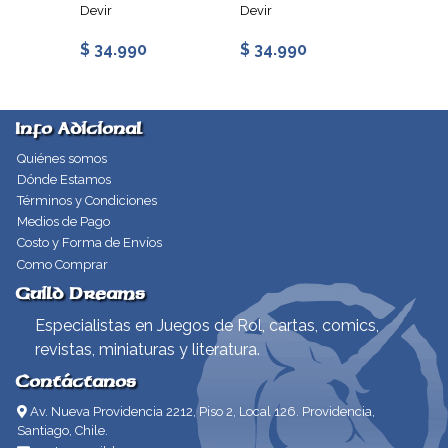
Devir
Devir
Devir
$ 34.990
$ 34.990
$ 29.
Info Adicional
Quiénes somos
Dónde Estamos
Términos y Condiciones
Medios de Pago
Costo y Forma de Envíos
Como Comprar
Guild Dreams
Especialistas en Juegos de Rol, cartas, comics,
revistas, miniaturas y literatura.
Contáctanos
Av. Nueva Providencia 2212, Piso 2, Local 126. Providencia,
Santiago, Chile.