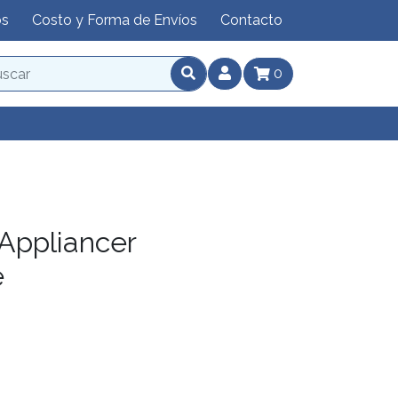
os
Costo y Forma de Envíos
Contacto
0
ppliancer
e