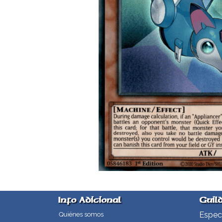
Info Adicional
Guil
Especi
Quiénes somos