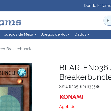
Dónde Estam
Juegos de Mesa
Juegos de Rol
Dados
er Breakerbuncle
BLAR-EN036 A
Breakerbuncl
SKU: 62051621633586
Agotado.