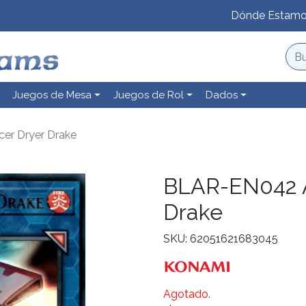
Dónde Estam
Juegos de Mesa
Juegos de Rol
Dados
er Dryer Drake
BLAR-EN042 A
Drake
SKU: 62051621683045
Agotado.