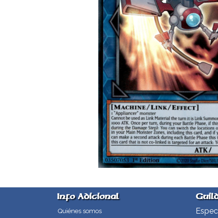
Info Adicional
Guil
Especi
Quiénes somos