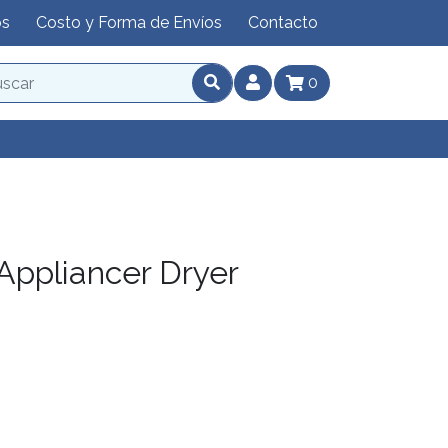
os
Costo y Forma de Envíos
Contacto
0
ppliancer Dryer