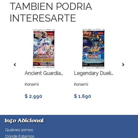
TAMBIEN PODRIA
INTERESARTE
Laberinto de los Recuerdos - Sobre
Ancient Guardians - Booster
Legendary Duelists: Duels From the Deep - Booster
Konami
Konami
Konami
$ 2.990
$ 1.690
$ 3.9
Info Adicional
Quiénes somos
Dónde Estamos