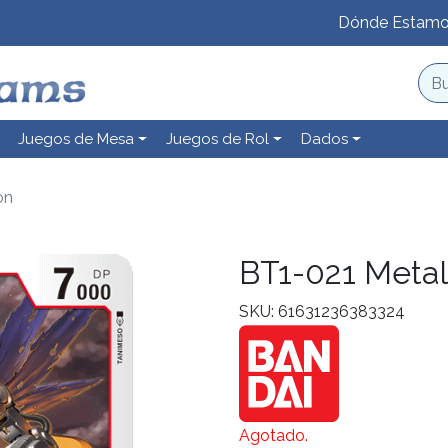
Dónde Estam
Juegos de Mesa
Juegos de Rol
Dados
on
BT1-021 Meta
SKU: 61631236383324
Agotado.