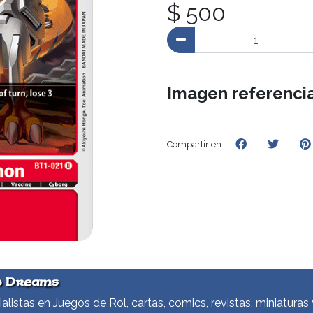
$ 500
Imagen referencia
Compartir en:
d Dreams
alistas en Juegos de Rol, cartas, comics, revistas, miniaturas 