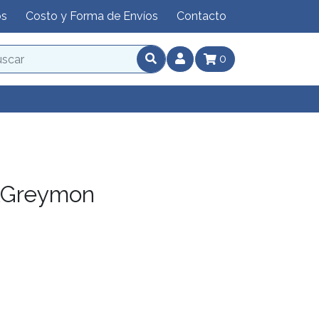
os
Costo y Forma de Envíos
Contacto
0
lGreymon