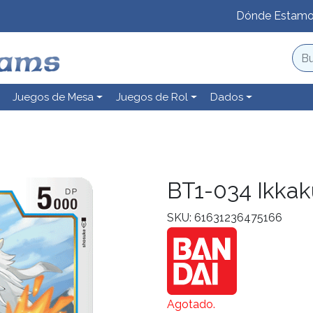
Dónde Estam
Juegos de Mesa
Juegos de Rol
Dados
BT1-034 Ikka
SKU: 61631236475166
Agotado.