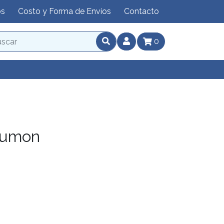
os
Costo y Forma de Envíos
Contacto
0
kumon