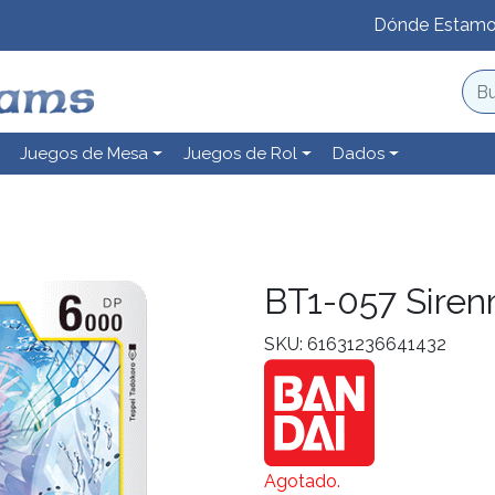
Dónde Estam
Juegos de Mesa
Juegos de Rol
Dados
BT1-057 Sire
SKU: 61631236641432
Agotado.