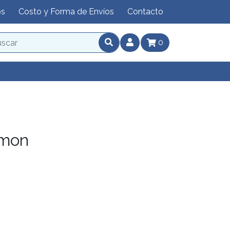
os
Costo y Forma de Envíos
Contacto
0
nmon