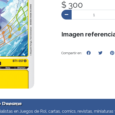
$ 300
Imagen referencia
Compartir en:
d Dreams
alistas en Juegos de Rol, cartas, comics, revistas, miniaturas 