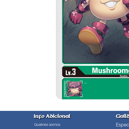
Info Adicional
Guil
Especi
Quiénes somos