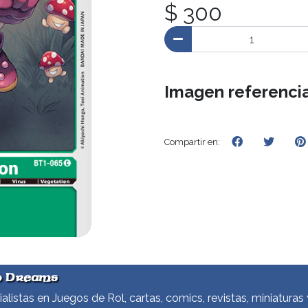
$ 300
Imagen referencia
Compartir en:
d Dreams
alistas en Juegos de Rol, cartas, comics, revistas, miniaturas 