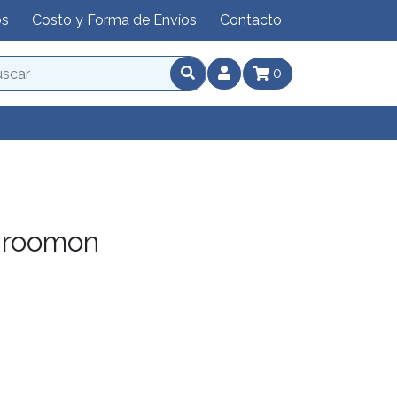
os
Costo y Forma de Envíos
Contacto
0
hroomon