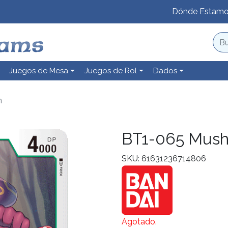
Dónde Estam
Juegos de Mesa
Juegos de Rol
Dados
n
BT1-065 Mus
SKU: 61631236714806
Agotado.