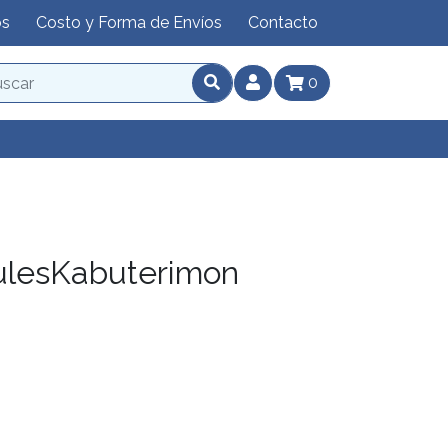
os
Costo y Forma de Envíos
Contacto
0
ulesKabuterimon