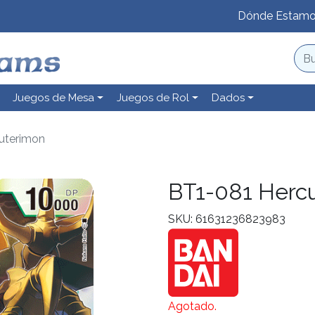
Dónde Estam
Juegos de Mesa
Juegos de Rol
Dados
uterimon
BT1-081 Herc
SKU: 61631236823983
Agotado.