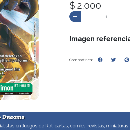
$ 2.000
Imagen referencia
Compartir en:
d Dreams
alistas en Juegos de Rol, cartas, comics, revistas, miniaturas 