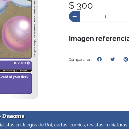
$ 300
Imagen referencia
Compartir en:
d Dreams
alistas en Juegos de Rol, cartas, comics, revistas, miniaturas 