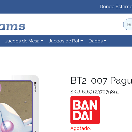
Dónde Estam
Juegos de Mesa
Juegos de Rol
Dados
BT2-007 Pag
SKU: 61631237079891
Agotado.