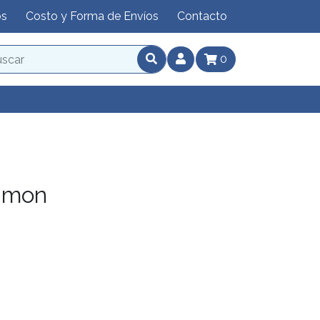
os
Costo y Forma de Envíos
Contacto
0
umon