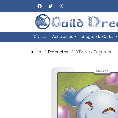
Ofertas
Accesorios
Juegos de Cartas
Inicio
Productos
BT2-007 Pagumon