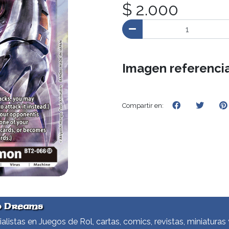
$ 2.000
Imagen referencia
Compartir en:
d Dreams
alistas en Juegos de Rol, cartas, comics, revistas, miniaturas 