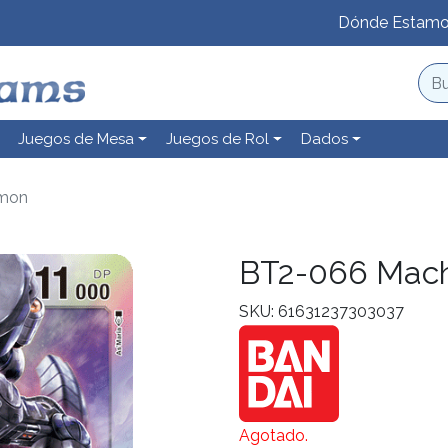
Dónde Estam
Juegos de Mesa
Juegos de Rol
Dados
amon
BT2-066 Mac
SKU: 61631237303037
Agotado.