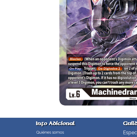
Info Adicional
Guil
Especi
Quiénes somos