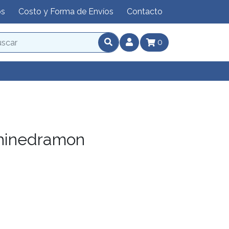
os
Costo y Forma de Envíos
Contacto
0
hinedramon