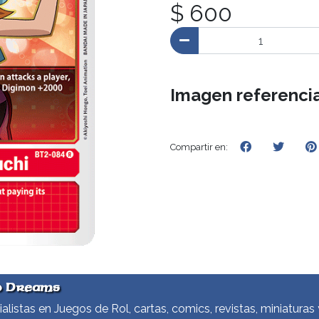
$ 600
Imagen referencia
Compartir en:
d Dreams
alistas en Juegos de Rol, cartas, comics, revistas, miniaturas 