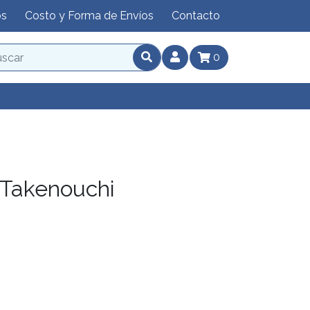
os
Costo y Forma de Envíos
Contacto
0
 Takenouchi