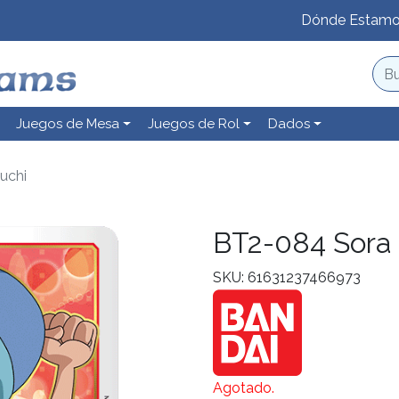
Dónde Estam
Juegos de Mesa
Juegos de Rol
Dados
uchi
BT2-084 Sora
SKU: 61631237466973
Agotado.