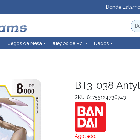
Dónde Estam
Juegos de Mesa
Juegos de Rol
Dados
BT3-038 Anty
SKU: 61755124736743
Agotado.