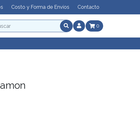
os
Costo y Forma de Envíos
Contacto
0
lamon