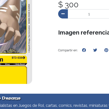
$ 300
Imagen referencia
Compartir en:
d Dreams
alistas en Juegos de Rol, cartas, comics, revistas, miniaturas 