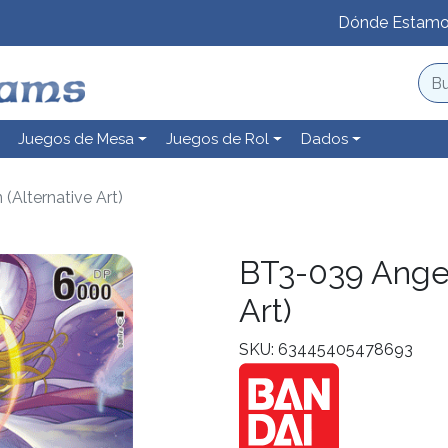
Dónde Estam
Juegos de Mesa
Juegos de Rol
Dados
Alternative Art)
BT3-039 Ange
Art)
SKU: 63445405478693