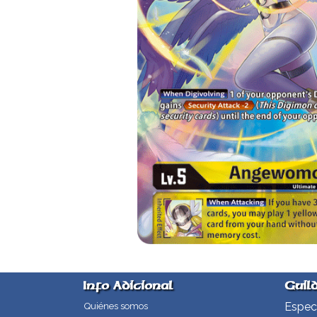
Info Adicional
Guil
Especi
Quiénes somos