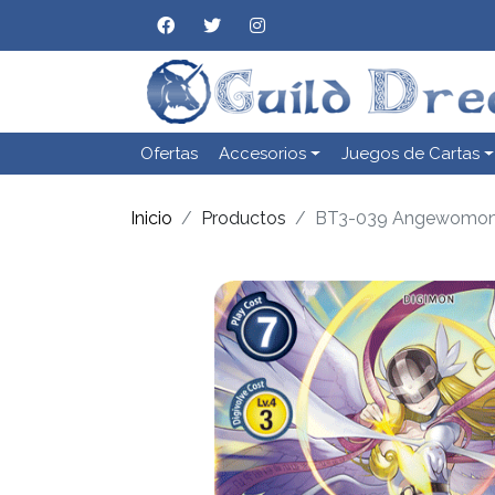
Ofertas
Accesorios
Juegos de Cartas
Inicio
Productos
BT3-039 Angewomon (