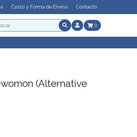
os
Costo y Forma de Envíos
Contacto
0
womon (Alternative