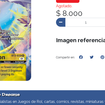
Agotado.
$ 8.000
Imagen referencia
Compartir en:
d Dreams
alistas en Juegos de Rol, cartas, comics, revistas, miniaturas 