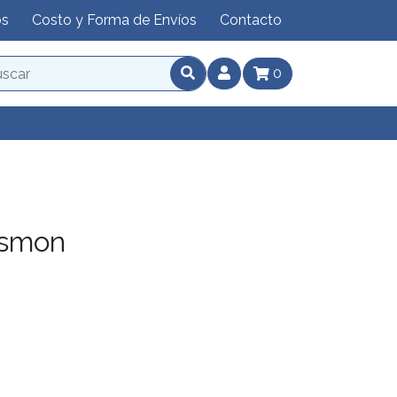
os
Costo y Forma de Envíos
Contacto
0
esmon