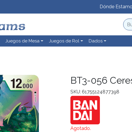
Dónde Estam
Juegos de Mesa
Juegos de Rol
Dados
BT3-056 Cer
SKU: 61755124877398
Agotado.