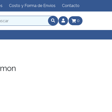
os
Costo y Forma de Envíos
Contacto
0
amon