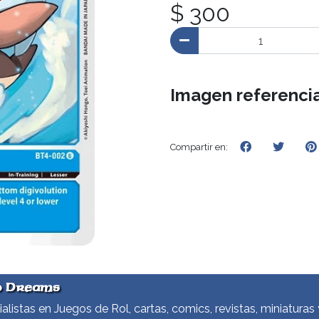
$ 300
Imagen referencia
Compartir en:
d Dreams
alistas en Juegos de Rol, cartas, comics, revistas, miniaturas 