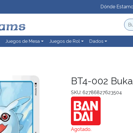
Dónde Estam
Juegos de Mesa
Juegos de Rol
Dados
BT4-002 Buk
SKU: 62786827623504
Agotado.