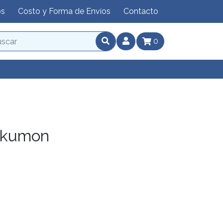
os
Costo y Forma de Envíos
Contacto
0
okumon