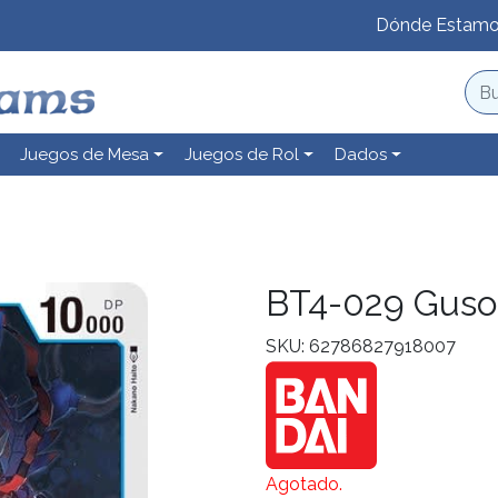
Dónde Estam
Juegos de Mesa
Juegos de Rol
Dados
BT4-029 Gus
SKU: 62786827918007
Agotado.