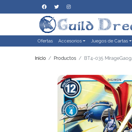
Ofertas
Accesorios
Juegos de Cartas
Inicio
Productos
BT4-035 MirageGao