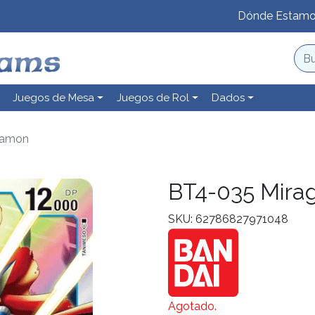
Dónde Estam
Juegos de Mesa
Juegos de Rol
Dados
gamon
BT4-035 Mir
SKU: 62786827971048
Agotado.