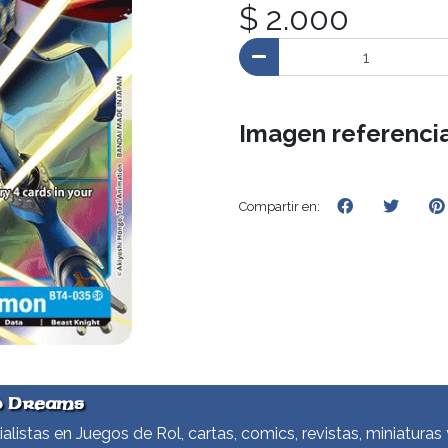
$ 2.000
Imagen referencia
Compartir en:
d Dreams
alistas en Juegos de Rol, cartas, comics, revistas, miniaturas 