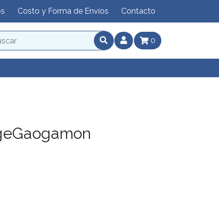
os
Costo y Forma de Envíos
Contacto
0
ageGaogamon