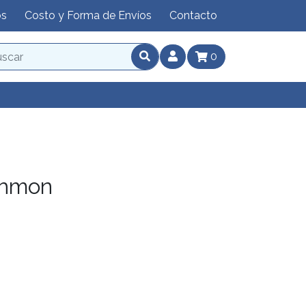
os
Costo y Forma de Envíos
Contacto
0
chmon