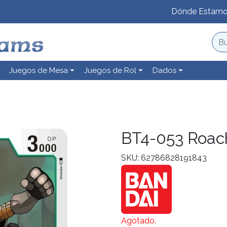
Dónde Estam
Juegos de Mesa
Juegos de Rol
Dados
BT4-053 Roa
SKU: 62786828191843
Agotado.