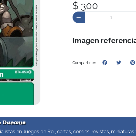
$ 300
Imagen referencia
Compartir en:
d Dreams
alistas en Juegos de Rol, cartas, comics, revistas, miniaturas 