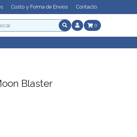
os
Costo y Forma de Envíos
Contacto
0
Moon Blaster