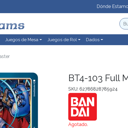
Dónde Estam
Juegos de Mesa
Juegos de Rol
Dados
aster
BT4-103 Full 
SKU: 62786828785924
Agotado.