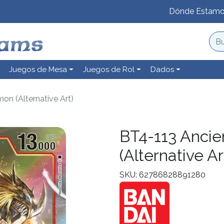
Dónde Estam
Juegos de Mesa
Juegos de Rol
Dados
n (Alternative Art)
BT4-113 Anci
(Alternative Ar
SKU: 62786828891280