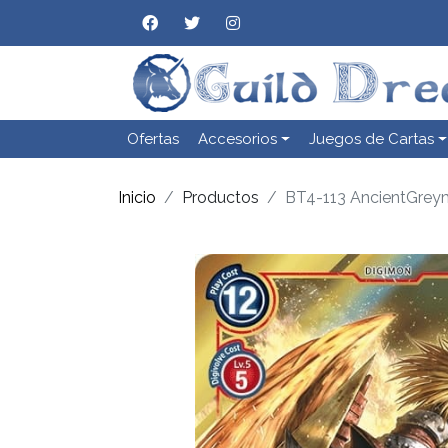
Ofertas
Accesorios
Juegos de Cartas
Inicio
Productos
BT4-113 AncientGreymo