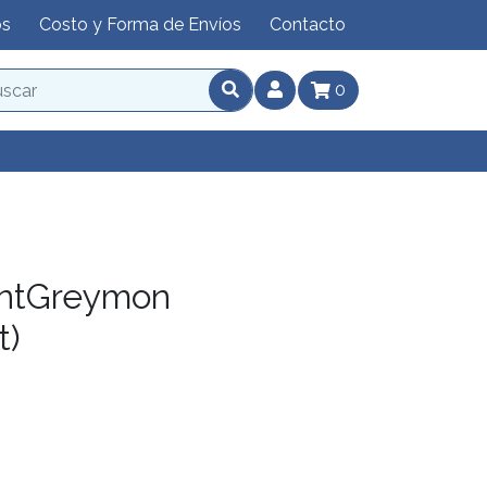
os
Costo y Forma de Envíos
Contacto
0
entGreymon
t)