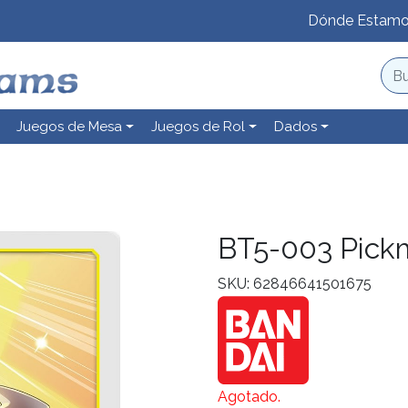
Dónde Estam
Juegos de Mesa
Juegos de Rol
Dados
BT5-003 Pick
SKU: 62846641501675
Agotado.