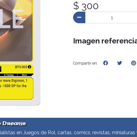
$ 300
Imagen referencia
Compartir en:
d Dreams
alistas en Juegos de Rol, cartas, comics, revistas, miniaturas 