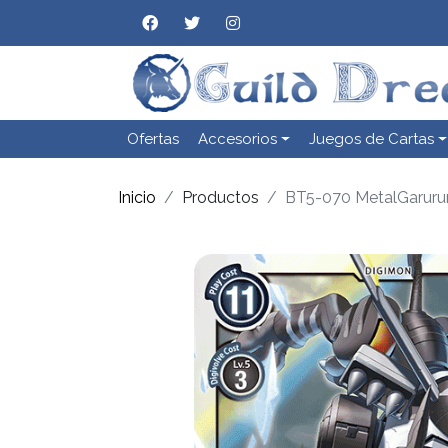
Ofertas
Accesorios
Juegos de Cartas
Inicio
Productos
BT5-070 MetalGarur