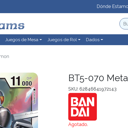
Dónde Estam
Juegos de Mesa
Juegos de Rol
Dados
umon
BT5-070 Meta
SKU: 62846641972143
Agotado.