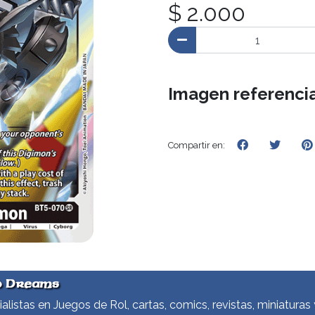
$ 2.000
Imagen referencia
Compartir en:
d Dreams
alistas en Juegos de Rol, cartas, comics, revistas, miniaturas 