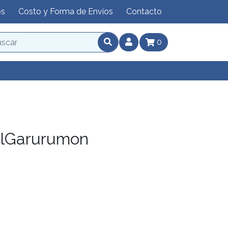
os
Costo y Forma de Envíos
Contacto
0
lGarurumon