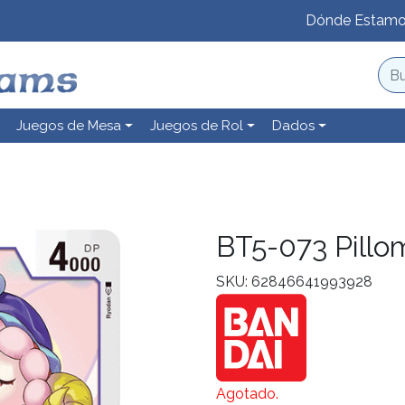
Dónde Estam
Juegos de Mesa
Juegos de Rol
Dados
BT5-073 Pillo
SKU: 62846641993928
Agotado.