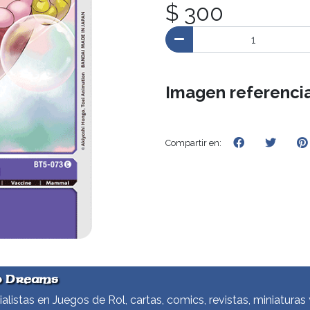
$ 300
Imagen referencia
Compartir en:
d Dreams
alistas en Juegos de Rol, cartas, comics, revistas, miniaturas 