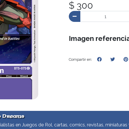
$ 300
Imagen referencia
Compartir en:
d Dreams
alistas en Juegos de Rol, cartas, comics, revistas, miniaturas 