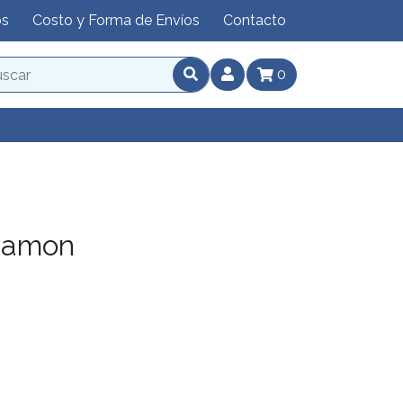
os
Costo y Forma de Envíos
Contacto
0
yamon