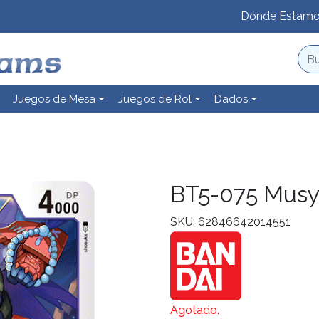
Dónde Estam
Juegos de Mesa
Juegos de Rol
Dados
BT5-075 Mus
SKU: 62846642014551
Agotado.