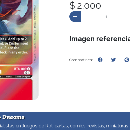
$ 2.000
Imagen referencia
Compartir en:
d Dreams
alistas en Juegos de Rol, cartas, comics, revistas, miniaturas 