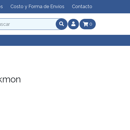
os
Costo y Forma de Envíos
Contacto
0
kmon