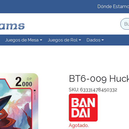
Dónde Estam
Juegos de Mesa
Juegos de Rol
Dados
BT6-009 Huc
SKU: 63331478450332
Agotado.