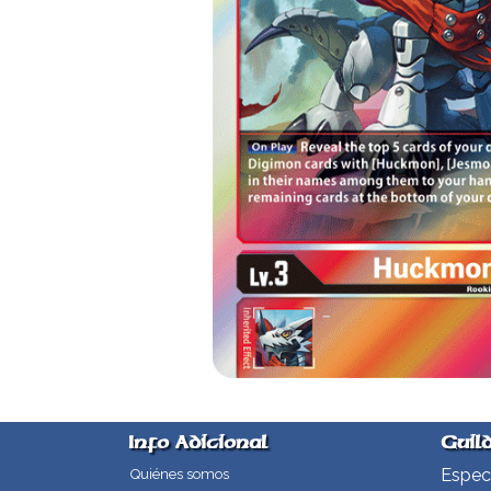
Info Adicional
Guil
Especi
Quiénes somos