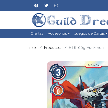
Ofertas
Accesorios
Juegos de Cartas
Inicio
Productos
BT6-009 Huckmon