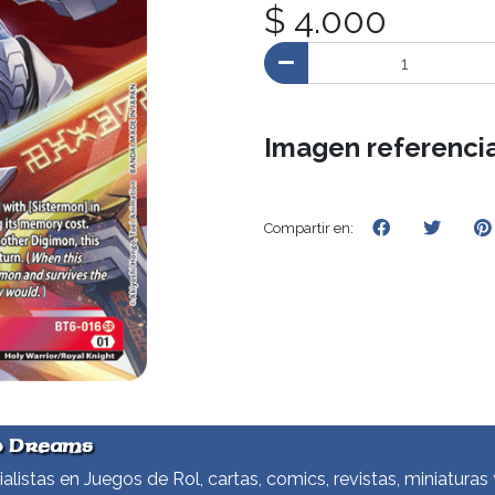
$ 4.000
Imagen referencia
Compartir en:
d Dreams
alistas en Juegos de Rol, cartas, comics, revistas, miniaturas 