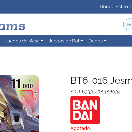
Dónde Estam
Juegos de Mesa
Juegos de Rol
Dados
BT6-016 Jes
SKU: 63331478486034
Agotado.