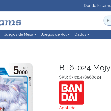
Dónde Estam
Juegos de Mesa
Juegos de Rol
Dados
BT6-024 Moj
SKU: 63331478568024
Agotado.