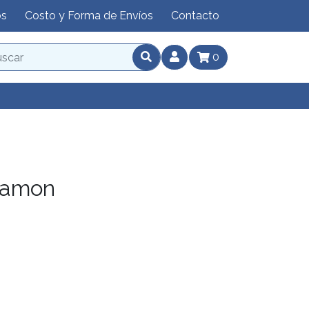
os
Costo y Forma de Envíos
Contacto
0
yamon