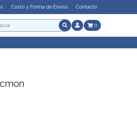
os
Costo y Forma de Envíos
Contacto
0
icmon