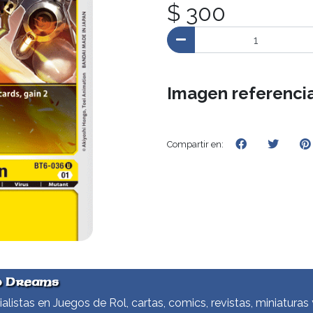
$ 300
Imagen referencia
Compartir en:
d Dreams
alistas en Juegos de Rol, cartas, comics, revistas, miniaturas 