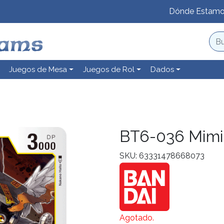
Dónde Estam
Juegos de Mesa
Juegos de Rol
Dados
BT6-036 Mim
SKU: 63331478668073
Agotado.