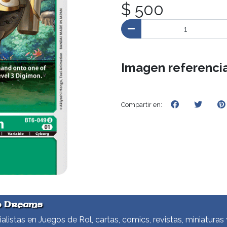
$ 500
Imagen referencia
Compartir en:
d Dreams
alistas en Juegos de Rol, cartas, comics, revistas, miniaturas 