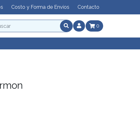
os
Costo y Forma de Envíos
Contacto
0
ormon