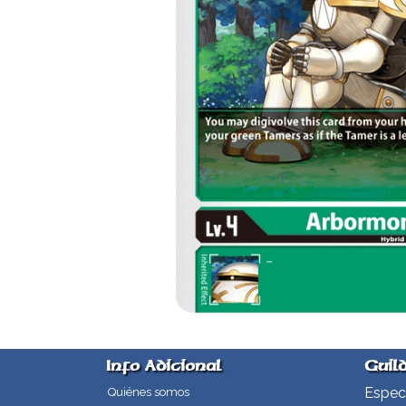
Info Adicional
Guil
Especi
Quiénes somos