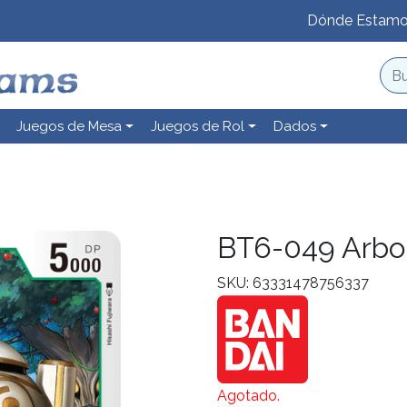
Dónde Estam
Juegos de Mesa
Juegos de Rol
Dados
BT6-049 Arb
SKU: 63331478756337
Agotado.