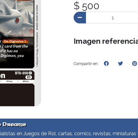
$ 500
Imagen referencia
Compartir en:
d Dreams
alistas en Juegos de Rol, cartas, comics, revistas, miniaturas 