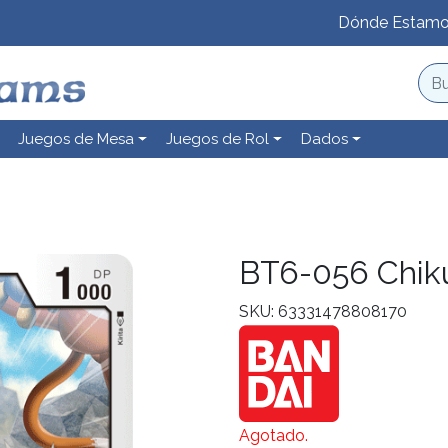
Dónde Estam
Juegos de Mesa
Juegos de Rol
Dados
BT6-056 Chik
SKU: 63331478808170
Agotado.