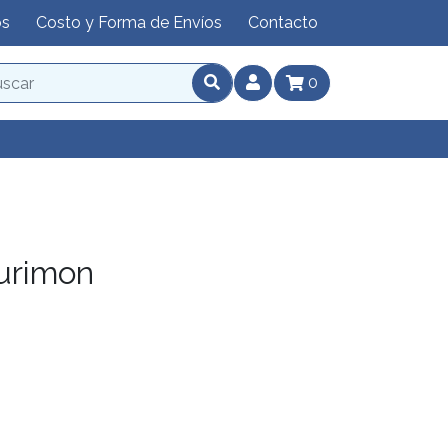
os
Costo y Forma de Envíos
Contacto
0
urimon