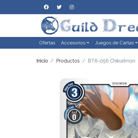
Ofertas
Accesorios
Juegos de Cartas
Inicio
Productos
BT6-056 Chikurimon