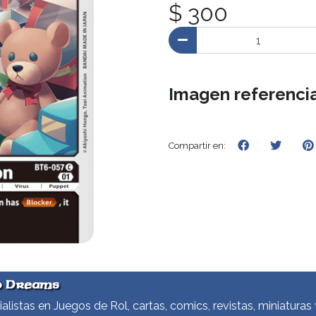
$ 300
Imagen referencia
Compartir en:
d Dreams
alistas en Juegos de Rol, cartas, comics, revistas, miniaturas 