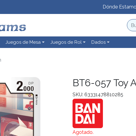
Dónde Estam
Juegos de Mesa
Juegos de Rol
Dados
n
BT6-057 Toy
SKU: 63331478810285
Agotado.