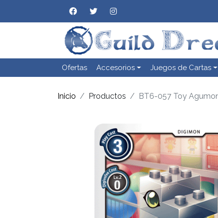
Ofertas
Accesorios
Juegos de Cartas
Inicio
Productos
BT6-057 Toy Agumo