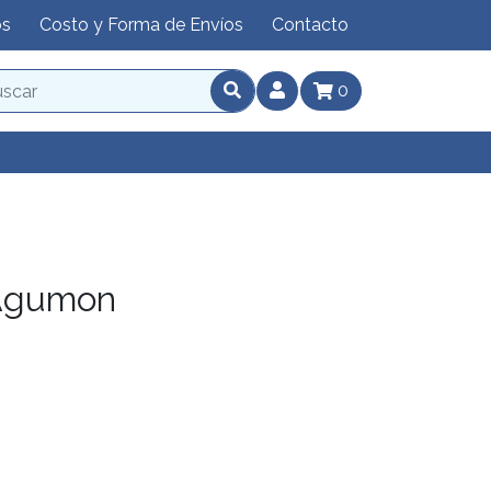
os
Costo y Forma de Envíos
Contacto
0
 Agumon