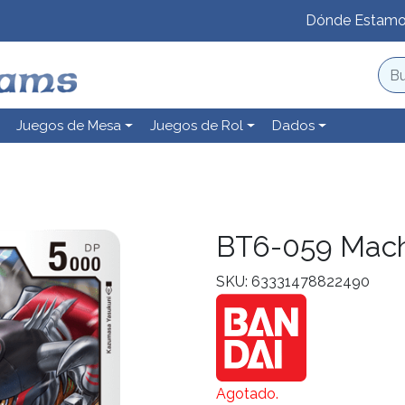
Dónde Estam
Juegos de Mesa
Juegos de Rol
Dados
BT6-059 Mac
SKU: 63331478822490
Agotado.