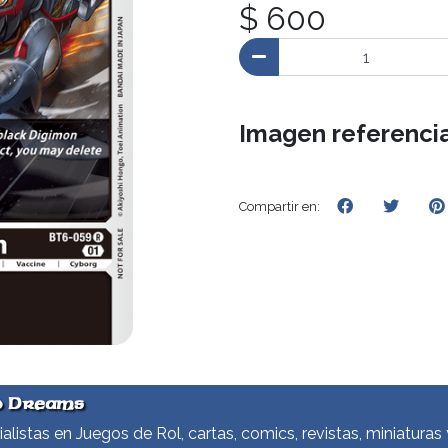
$ 600
Imagen referencia
Compartir en:
d Dreams
alistas en Juegos de Rol, cartas, comics, revistas, miniaturas 