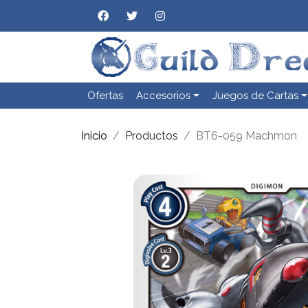
Ofertas
Accesorios
Juegos de Cartas
Inicio
Productos
BT6-059 Machmon