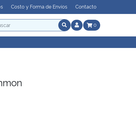
os
Costo y Forma de Envíos
Contacto
0
hmon