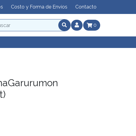
os
Costo y Forma de Envíos
Contacto
0
naGarurumon
t)