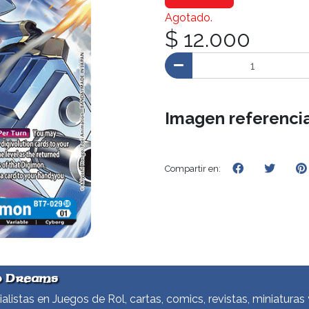
Agotado.
$ 12.000
Imagen referencia
Compartir en:
d Dreams
alistas en Juegos de Rol, cartas, comics, revistas, miniaturas 