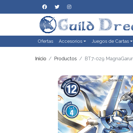
Ofertas
Accesorios
Juegos de Cartas
Inicio
Productos
BT7-029 MagnaGarurum