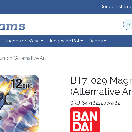
Dónde Estam
Juegos de Mesa
Juegos de Rol
Dados
on (Alternative Art)
BT7-029 Mag
(Alternative Ar
SKU: 64718222079382