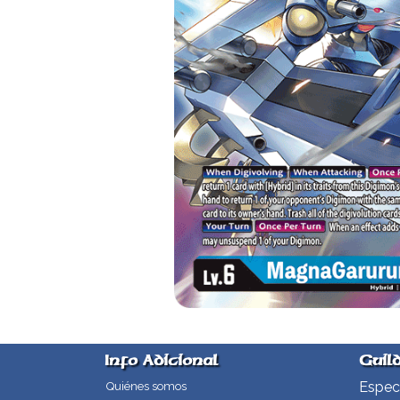
Info Adicional
Guil
Especi
Quiénes somos