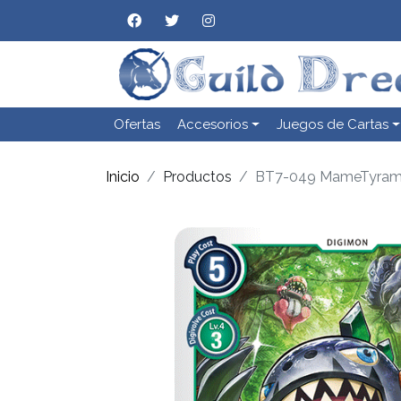
Ofertas
Accesorios
Juegos de Cartas
Inicio
Productos
BT7-049 MameTyra