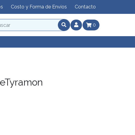
os
Costo y Forma de Envíos
Contacto
0
eTyramon