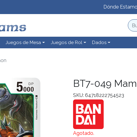
Dónde Estam
Juegos de Mesa
Juegos de Rol
Dados
mon
BT7-049 Mam
SKU: 64718222754523
Agotado.