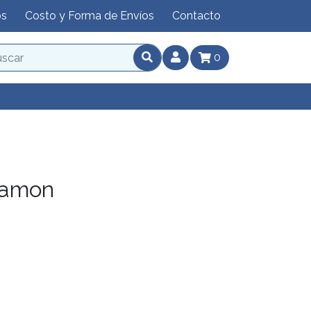
os
Costo y Forma de Envíos
Contacto
0
lamon