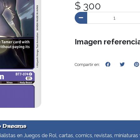
$ 300
Imagen referencia
Compartir en:
d Dreams
alistas en Juegos de Rol, cartas, comics, revistas, miniaturas 