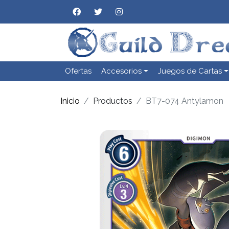
Ofertas
Accesorios
Juegos de Cartas
Inicio
Productos
BT7-074 Antylamon