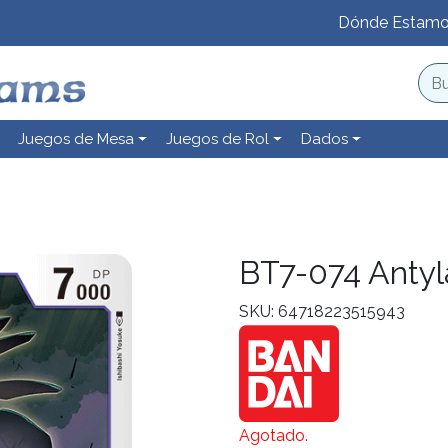
Dónde Estam
Juegos de Mesa
Juegos de Rol
Dados
BT7-074 Anty
SKU: 64718223515943
Agotado.