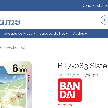
Dónde Estam
Juegos de Mesa
Juegos de Rol
Dados
el (Awakened)
BT7-083 Siste
SKU: 64718223789364
Agotado.