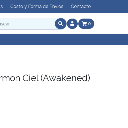
os
Costo y Forma de Envíos
Contacto
0
rmon Ciel (Awakened)