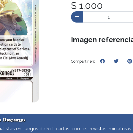
$ 1.000
Imagen referencia
Compartir en:
d Dreams
alistas en Juegos de Rol, cartas, comics, revistas, miniaturas 