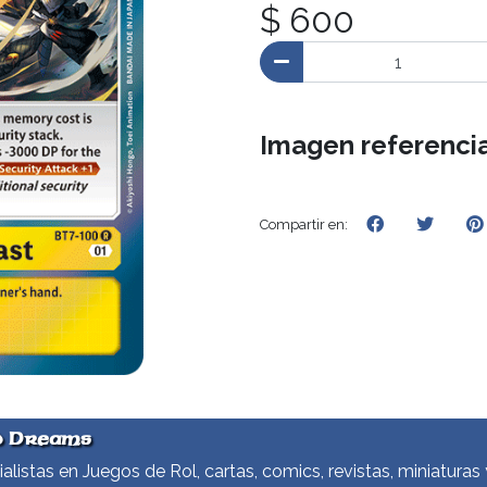
$ 600
Imagen referencia
Compartir en:
d Dreams
alistas en Juegos de Rol, cartas, comics, revistas, miniaturas 