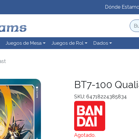
Dónde Estam
Juegos de Mesa
Juegos de Rol
Dados
ast
BT7-100 Qualia
SKU: 64718224385834
Agotado.