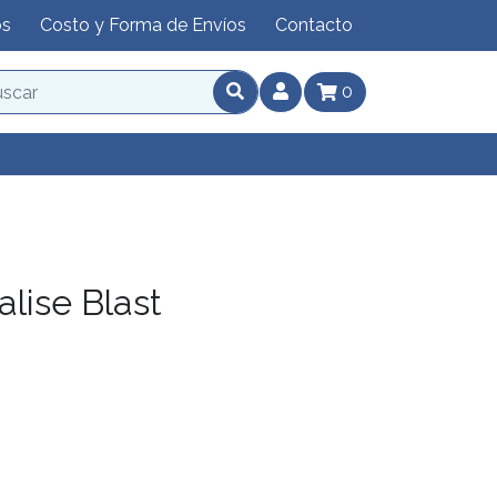
os
Costo y Forma de Envíos
Contacto
0
lise Blast