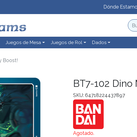
Dónde Estam
Juegos de Mesa
Juegos de Rol
Dados
 Boost!
BT7-102 Dino
SKU: 64718224437897
Agotado.