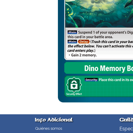
Info Adicional
Guil
Especi
Quiénes somos