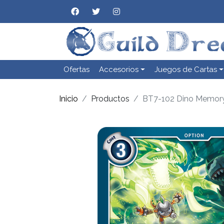
Ofertas
Accesorios
Juegos de Cartas
Inicio
Productos
BT7-102 Dino Memory