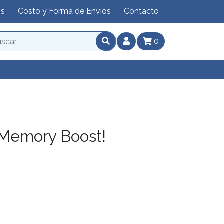
os
Costo y Forma de Envíos
Contacto
0
 Memory Boost!