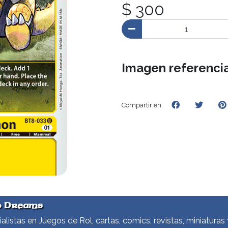
$ 300
Imagen referencia
Compartir en:
d Dreams
alistas en Juegos de Rol, cartas, comics, revistas, miniaturas 