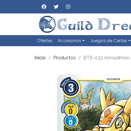
Ofertas
Accesorios
Juegos de Cartas
Inicio
Productos
BT8-033 Armadimon