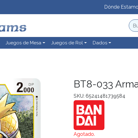
Dónde Estam
Juegos de Mesa
Juegos de Rol
Dados
BT8-033 Arm
SKU: 65241481739584
Agotado.