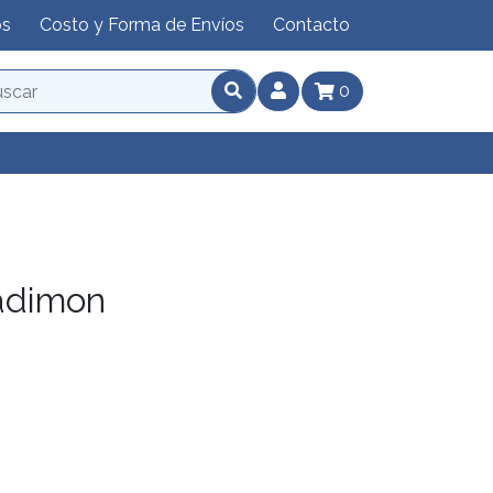
os
Costo y Forma de Envíos
Contacto
0
adimon