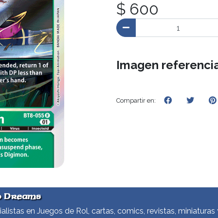
$ 600
Imagen referencia
Compartir en:
d Dreams
alistas en Juegos de Rol, cartas, comics, revistas, miniaturas 