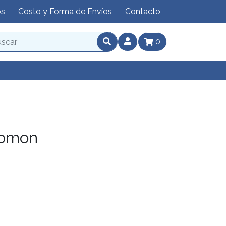
os
Costo y Forma de Envíos
Contacto
0
mbmon