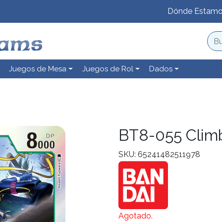
Dónde Estam
Juegos de Mesa
Juegos de Rol
Dados
BT8-055 Cli
SKU: 65241482511978
Agotado.