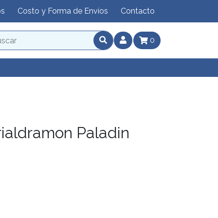
os
Costo y Forma de Envíos
Contacto
0
ialdramon Paladin