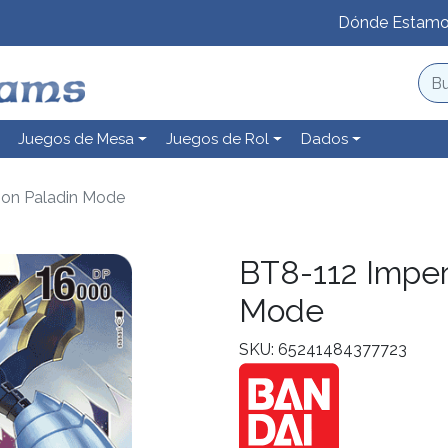
Dónde Estam
Juegos de Mesa
Juegos de Rol
Dados
mon Paladin Mode
BT8-112 Imper
Mode
SKU: 65241484377723