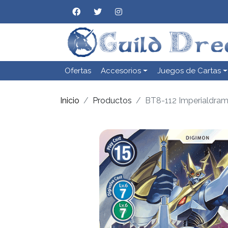
Ofertas
Accesorios
Juegos de Cartas
Inicio
Productos
BT8-112 Imperialdra