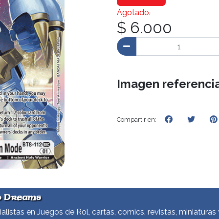
Agotado.
$ 6.000
Imagen referencia
Compartir en:
d Dreams
alistas en Juegos de Rol, cartas, comics, revistas, miniaturas 