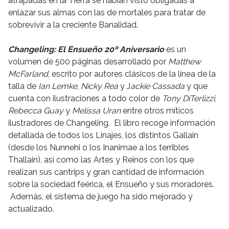
atrapadas en la Tierra se habían visto obligadas a
enlazar sus almas con las de mortales para tratar de
sobrevivir a la creciente Banalidad.
Changeling: El Ensueño 20º Aniversario
es un
volumen de 500 páginas desarrollado por
Matthew
McFarland
, escrito por autores clásicos de la línea de la
talla de
Ian Lemke
,
Nicky Rea
y J
ackie Cassada
y que
cuenta con ilustraciones a todo color de
Tony DiTerlizzi
,
Rebecca Guay
y
Melissa Uran
entre otros míticos
ilustradores de Changeling. El libro recoge información
detallada de todos los Linajes, los distintos Gallain
(desde los Nunnehi o los Inanimae a los terribles
Thallain), así como las Artes y Reinos con los que
realizan sus cantrips y gran cantidad de información
sobre la sociedad feérica, el Ensueño y sus moradores.
Además, el sistema de juego ha sido mejorado y
actualizado.