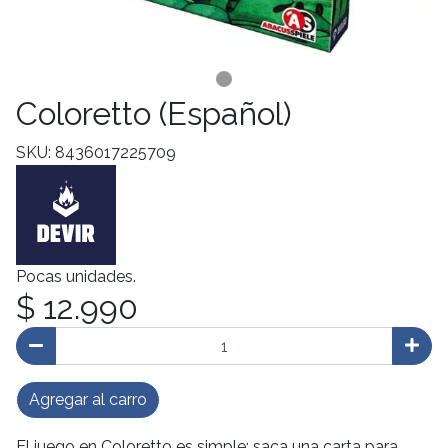
Coloretto (Español)
SKU: 8436017225709
Pocas unidades.
$ 12.990
Agregar al carro
El juego en Coloretto es simple: saca una carta para